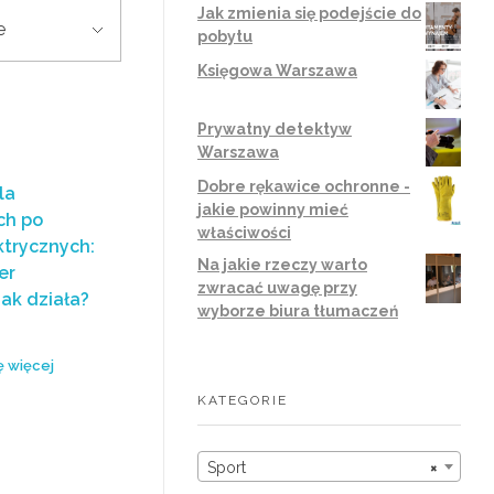
Jak zmienia się podejście do
pobytu
Księgowa Warszawa
Prywatny detektyw
Warszawa
Dobre rękawice ochronne -
la
jakie powinny mieć
ch po
właściwości
ktrycznych:
Na jakie rzeczy warto
er
zwracać uwagę przy
jak działa?
wyborze biura tłumaczeń
ę więcej
KATEGORIE
Sport
×