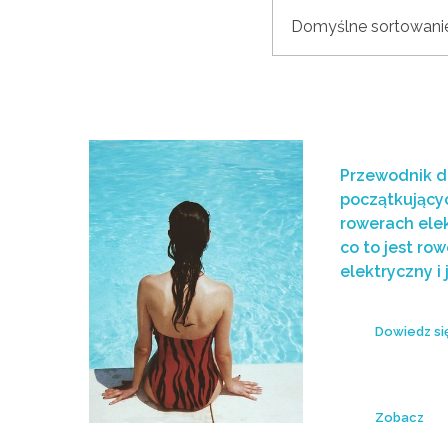
Przewodnik d
początkujący
rowerach ele
co to jest row
elektryczny i 
Dowiedz si
Zobacz